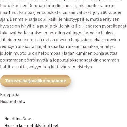
luotu ikonisen Denman-brändin kanssa, joka puolestaan on
nauttinut kampaajien suosiosta kansainvälisesti jo yli 80 vuoden
ajan. Denman-harja sopii kaikille hiustyypeille, mutta erityisen
hyvä se on lyhyille ja puolipitkille hiuksille. Harjasten pyöreät päät
takaavat hellävaraisen muotoilun vahingoittamatta hiuksia.
Tiheiden seitsemässä rivissä olevien harjaksien sekä kaarevien
reunojen ansiosta harjalla saadaan aikaan napakka jännitys,
jolloin muotoilu on helpompaa. Harjan kuminen pohja auttaa
poistamaan pörröisyyttä ja lopputuloksena saatkin enemmän
hallittavuutta, volyymia ja kiiltävän viimeistelyn.
Tutustu harjavalikoimaamme
Kategoria
Hiustenhoito
Headline News
Hius- ja kosmetiikkatuotteet