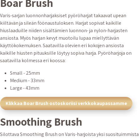
Boar Brush
Varis-sarjan luonnonharjaksiset pyöröharjat takaavat upean
kiiltävän ja sileän föönaustuloksen. Harjat sopivat kaikille
hiuslaaduille niiden sisältämien luonnon- ja nylon-harjasten
ansiosta. Myös harjan kevyt muotoilu lupaa miellyttävän
käyttökokemuksen. Saatavilla olevien eri kokojen ansiosta
kaikille hiusten pituuksille löytyy sopiva harja. Pyöröharjoja on
saatavilla kolmessa eri koossa:
Small - 25mm
Medium - 33mm
Large - 43mm
Klikkaa Boar Brush ostoskoriisi verkkokaupassamme
Smoothing Brush
Silottava Smoothing Brush on Varis-harjoista yksi suosituimmista