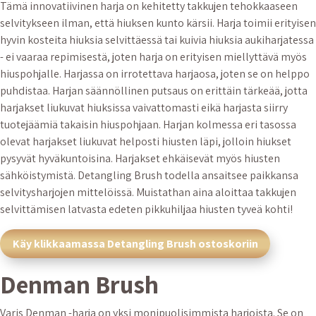
Tämä innovatiivinen harja on kehitetty takkujen tehokkaaseen
selvitykseen ilman, että hiuksen kunto kärsii. Harja toimii erityisen
hyvin kosteita hiuksia selvittäessä tai kuivia hiuksia aukiharjatessa
- ei vaaraa repimisestä, joten harja on erityisen miellyttävä myös
hiuspohjalle. Harjassa on irrotettava harjaosa, joten se on helppo
puhdistaa. Harjan säännöllinen putsaus on erittäin tärkeää, jotta
harjakset liukuvat hiuksissa vaivattomasti eikä harjasta siirry
tuotejäämiä takaisin hiuspohjaan. Harjan kolmessa eri tasossa
olevat harjakset liukuvat helposti hiusten läpi, jolloin hiukset
pysyvät hyväkuntoisina. Harjakset ehkäisevät myös hiusten
sähköistymistä. Detangling Brush todella ansaitsee paikkansa
selvitysharjojen mittelöissä. Muistathan aina aloittaa takkujen
selvittämisen latvasta edeten pikkuhiljaa hiusten tyveä kohti!
Käy klikkaamassa Detangling Brush ostoskoriin
Denman Brush
Varis Denman -harja on yksi monipuolisimmista harjoista. Se on