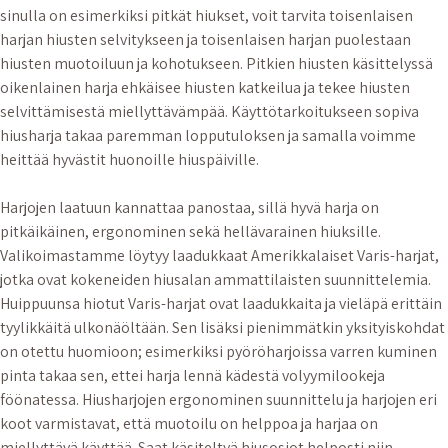
sinulla on esimerkiksi pitkät hiukset, voit tarvita toisenlaisen
harjan hiusten selvitykseen ja toisenlaisen harjan puolestaan
hiusten muotoiluun ja kohotukseen. Pitkien hiusten käsittelyssä
oikenlainen harja ehkäisee hiusten katkeilua ja tekee hiusten
selvittämisestä miellyttävämpää. Käyttötarkoitukseen sopiva
hiusharja takaa paremman lopputuloksen ja samalla voimme
heittää hyvästit huonoille hiuspäiville.
Harjojen laatuun kannattaa panostaa, sillä hyvä harja on
pitkäikäinen, ergonominen sekä hellävarainen hiuksille.
Valikoimastamme löytyy laadukkaat Amerikkalaiset Varis-harjat,
jotka ovat kokeneiden hiusalan ammattilaisten suunnittelemia.
Huippuunsa hiotut Varis-harjat ovat laadukkaita ja vieläpä erittäin
tyylikkäitä ulkonäöltään. Sen lisäksi pienimmätkin yksityiskohdat
on otettu huomioon; esimerkiksi pyöröharjoissa varren kuminen
pinta takaa sen, ettei harja lennä kädestä volyymilookeja
föönatessa. Hiusharjojen ergonominen suunnittelu ja harjojen eri
koot varmistavat, että muotoilu on helppoa ja harjaa on
miellyttävä käyttää. Saat käsiteltyä hiusosiot helposti niin