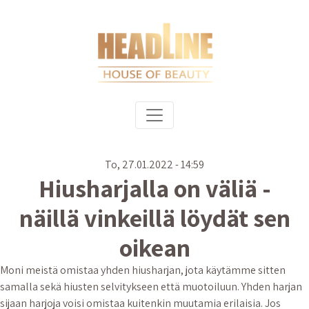
Hyppää pääsisältöön
Päävalikko
To, 27.01.2022 - 14:59
Hiusharjalla on väliä -
näillä vinkeillä löydät sen
oikean
Moni meistä omistaa yhden hiusharjan, jota käytämme sitten
samalla sekä hiusten selvitykseen että muotoiluun. Yhden harjan
sijaan harjoja voisi omistaa kuitenkin muutamia erilaisia. Jos