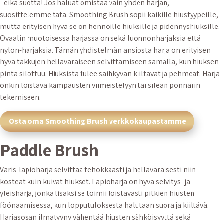
- eikä suotta! Jos haluat omistaa vain yhden harjan,
suosittelemme tätä. Smoothing Brush sopii kaikille hiustyypeille,
mutta erityisen hyvä se on hennoille hiuksille ja pidennyshiuksille.
Ovaalin muotoisessa harjassa on sekä luonnonharjaksia että
nylon-harjaksia. Tämän yhdistelmän ansiosta harja on erityisen
hyvä takkujen hellävaraiseen selvittämiseen samalla, kun hiuksen
pinta silottuu. Hiuksista tulee säihkyvän kiiltävät ja pehmeät. Harja
onkin loistava kampausten viimeistelyyn tai sileän ponnarin
tekemiseen.
Osta oma Smoothing Brush verkkokaupastamme
Paddle Brush
Varis-lapioharja selvittää tehokkaasti ja hellävaraisesti niin
kosteat kuin kuivat hiukset. Lapioharja on hyvä selvitys- ja
yleisharja, jonka lisäksi se toimii loistavasti pitkien hiusten
föönaamisessa, kun lopputuloksesta halutaan suora ja kiiltävä.
Harjasosan ilmatyyny vähentää hiusten sähköisyyttä sekä