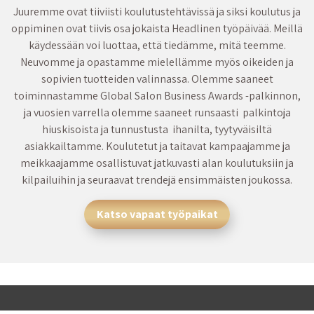
Juuremme ovat tiiviisti koulutustehtävissä ja siksi koulutus ja
oppiminen ovat tiivis osa jokaista Headlinen työpäivää. Meillä
käydessään voi luottaa, että tiedämme, mitä teemme.
Neuvomme ja opastamme mielellämme myös oikeiden ja
sopivien tuotteiden valinnassa. Olemme saaneet
toiminnastamme Global Salon Business Awards -palkinnon,
ja vuosien varrella olemme saaneet runsaasti palkintoja
hiuskisoista ja tunnustusta ihanilta, tyytyväisiltä
asiakkailtamme. Koulutetut ja taitavat kampaajamme ja
meikkaajamme osallistuvat jatkuvasti alan koulutuksiin ja
kilpailuihin ja seuraavat trendejä ensimmäisten joukossa.
Katso vapaat työpaikat