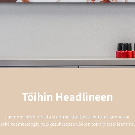
Töihin Headlineen
Haemme intohimoista ja ammattitaitoista parturi-kampaajaa
sekä kosmetologia palkkasuhteeseen Salon toimipisteelleemme.