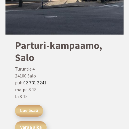
Parturi-kampaamo,
Salo
Turuntie 4
24100 Salo
puh
02 731 2241
ma-pe 8-18
la 8-15
Lue lisää
Varaa aika