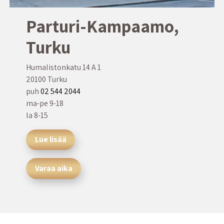
Parturi-Kampaamo,
Turku
Humalistonkatu 14 A 1
20100 Turku
puh
02 544 2044
ma-pe 9-18
la 8-15
Lue lisää
Varaa aika