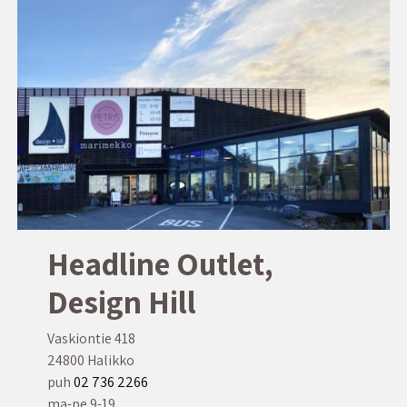
Headline Outlet,
Design Hill
Vaskiontie 418
24800 Halikko
puh
02
736 2266
ma-pe 9-19