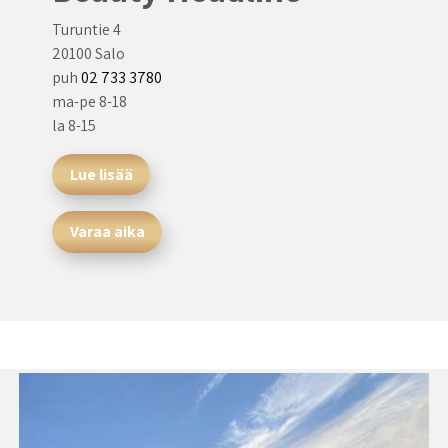
Turuntie 4
20100 Salo
puh
02 733 3780
ma-pe 8-18
la 8-15
Lue lisää
Varaa aika