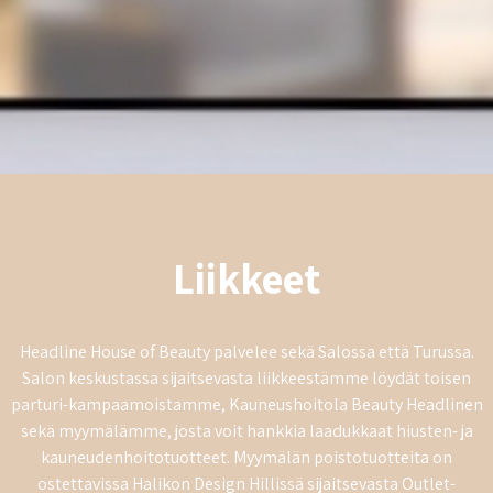
Liikkeet
Headline House of Beauty palvelee sekä Salossa että Turussa.
Salon keskustassa sijaitsevasta liikkeestämme löydät toisen
parturi-kampaamoistamme, Kauneushoitola Beauty Headlinen
sekä myymälämme, josta voit hankkia laadukkaat hiusten- ja
kauneudenhoitotuotteet. Myymälän poistotuotteita on
ostettavissa Halikon Design Hillissä sijaitsevasta Outlet-