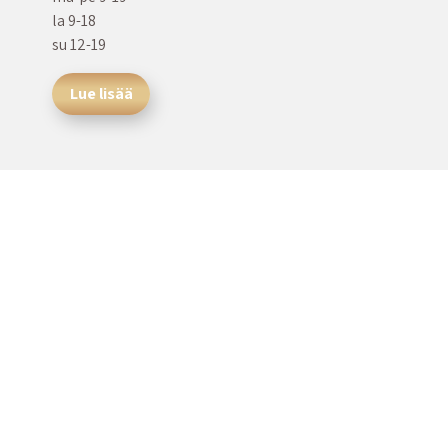
la 9-18
su 12-19
Lue lisää
Sopisitko sinä tiimiimme?
Haemme intohimoisia ja ammattitaitoisia parturi-kampaajia
palkkasuhteeseen toimipisteisiimme Saloon ja Turkuun.
Tarjoamme kannustavan hyvällä ryhmähengellä varustetun
25 henkilön.
Lue lisää