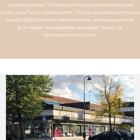
myymälästämme. Ylelliset parturi-kampaamopalvelumme
löydät myös Turun liikkeestämme. Tuorein aluevaltauksemme on
keväällä 2020 perustettu Headline Shop -verkkokauppamme,
josta löydät myymälämme laadukkaat hiusten- ja
kauneudenhoitotuotteet.