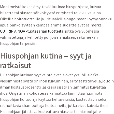
Moni meistä kokee ärsyttävää kutinaa hiuspohjassa, kuivaa
hilsettä tai hiusten sähköisyyttä erityisesti talvikuukausina.
Oikeilla hoitotuotteilla ja - rituaaleilla ongelmaan löytyy onneksi
apua. Sähköisyyteen kampaajamme suosittelevat esimerksi
CUTRIN AINOA -tuotesarjan tuotteita
, jotka ova Suomessa
valmistettuja ja kehitetty pohjoisen hiuksen, sekä herkän
hiuspohjan tarpeisiin.
Hiuspohjan kutina – syyt ja
ratkaisut
Hiuspohjan kutinan syyt vaihtelevat ja ovat yksilöllisiä.Yksi
yleisimmistä syistä on ihon kuivuminen, erityisesti talvella, jolloin
ilman kosteusprosentti laskee ja sisätilan lämmitys kuivattaa
ihoa. Ongelman kohdatessa kannattaa kiinnittää huomiota
hiuspohjan hoitoon ja käyttää hellävaraisia, kosteuttavia sekä
rauhoittavia shampoita ja hoitoaineita, jotka eivät kuivata ihoa.
Hiuspohjaan jätettävä kosteuttava hiusvesi tai hiuspohjalle