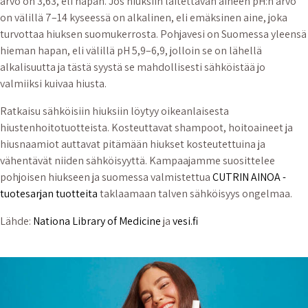
arvo on 3,63, eli hapan. Jos hiuksiin laitettavan aineen pH:n arvo
on välillä 7–14 kyseessä on alkalinen, eli emäksinen aine, joka
turvottaa hiuksen suomukerrosta. Pohjavesi on Suomessa yleensä
hieman hapan, eli välillä pH 5,9–6,9, jolloin se on lähellä
alkalisuutta ja tästä syystä se mahdollisesti sähköistää jo
valmiiksi kuivaa hiusta.
Ratkaisu sähköisiin hiuksiin löytyy oikeanlaisesta
hiustenhoitotuotteista. Kosteuttavat shampoot, hoitoaineet ja
hiusnaamiot auttavat pitämään hiukset kosteutettuina ja
vähentävät niiden sähköisyyttä. Kampaajamme suosittelee
pohjoisen hiukseen ja suomessa valmistettua
CUTRIN AINOA -
tuotesarjan tuotteita
taklaamaan talven sähköisyys ongelmaa.
Lähde:
Nationa Library of Medicine
ja
vesi.fi