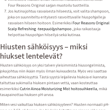
Four Reasons Original sarjan muotoilu tuotteilla.
Jos kutina johtuu rasvaisesta hilseestä, voit valita shampoon,
joka on suunniteltu erityisesti rasvoittuvalle hiuspohjalle ja
rasvaisen hilseen hoitoon. Esimerkiksi
Four Reasons Original
Scalp Refreshing -teepuuöljyshampoo
, joka raikastaa ja
helpottaa hiuspohjan hilseilyä sekä kutinaa.
Hiusten sähköisyys – miksi
hiukset lentelevät?
Hiusten sähköisyys on yksi talven yleisimmistä hiusongelmista,
joka johtuu niin ikään myös ilman kuivuudesta. Myös vesi saattaa
aiheuttaa sähköisyyttä. Tästä syystä leijailevia hiuksia ei kannata
taltuttaa sukimalla hiuksen pintaan vettä, vaan kosteuttaa
esimerkiksi
Cutrin Ainoa Moisturizing Mist hoitosuihkeella
, mikä
tasapainottaa hiuksen pH-arvoa.
Miten vesi vaikuttaa hiuksen sähköisyyteen? Hiusten normaali pH-