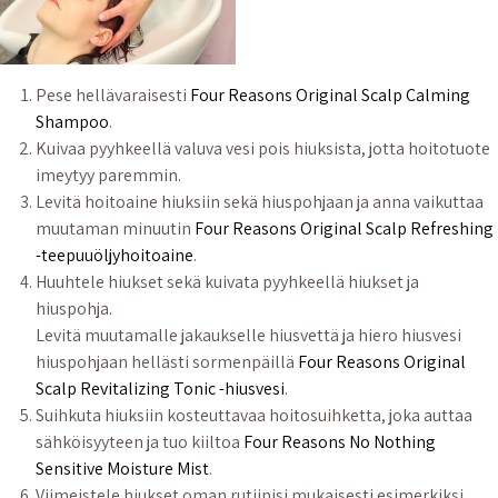
Pese hellävaraisesti
Four Reasons Original Scalp Calming
Shampoo
.
Kuivaa pyyhkeellä valuva vesi pois hiuksista, jotta hoitotuote
imeytyy paremmin.
Levitä hoitoaine hiuksiin sekä hiuspohjaan ja anna vaikuttaa
muutaman minuutin
Four Reasons Original Scalp Refreshing
-teepuuöljyhoitoaine
.
Huuhtele hiukset sekä kuivata pyyhkeellä hiukset ja
hiuspohja.
Levitä muutamalle jakaukselle hiusvettä ja hiero hiusvesi
hiuspohjaan hellästi sormenpäillä
Four Reasons Original
Scalp Revitalizing Tonic -hiusvesi
.
Suihkuta hiuksiin kosteuttavaa hoitosuihketta, joka auttaa
sähköisyyteen ja tuo kiiltoa
Four Reasons No Nothing
Sensitive Moisture Mist
.
Viimeistele hiukset oman rutiinisi mukaisesti esimerkiksi