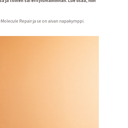
a ja toinen sai erityismaininnan. Lue lisää, niin
-Molecule Repair ja se on aivan napakymppi.