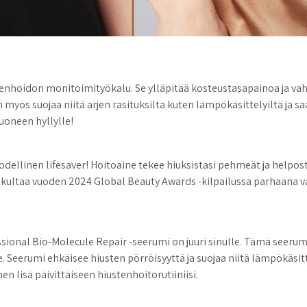
nhoidon monitoimityökalu. Se ylläpitää kosteustasapainoa ja vahvi
yös suojaa niitä arjen rasituksilta kuten lämpökäsittelyiltä ja saas
uoneen hyllylle!
dellinen lifesaver! Hoitoaine tekee hiuksistasi pehmeät ja helposti 
i kultaa vuoden 2024 Global Beauty Awards -kilpailussa parhaana va
sional Bio-Molecule Repair -seerumi on juuri sinulle. Tämä seerumi t
ille. Seerumi ehkäisee hiusten pörröisyyttä ja suojaa niitä lämpökäs
n lisä päivittäiseen hiustenhoitorutiiniisi.