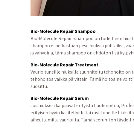
Bio-Molecule Repair Shampoo
Bio-Molecule Repair -shampoo on todellinen hiuste
shampoo ei pelkästään pese hiuksia puhtaiksi, vaan m
ja vahvoina, tämä shampoo on ehdoton lisä kylpyh
Bio-Molecule Repair Treatment
Vaurioituneille hiuksille suunniteltu tehohoito on to
tehohoitoa vaikka päivittäin. Tämä hoitoaine voitt
suosittu.
Bio-Molecule Repair Serum
Jos hiuksesi kaipaavat erityistä huolenpitoa, Profes
erityisen hyvin käsitellyille tai rasittuneille hiuks
aiheuttamilta vaurioilta. Tämä seerumi on täydelline