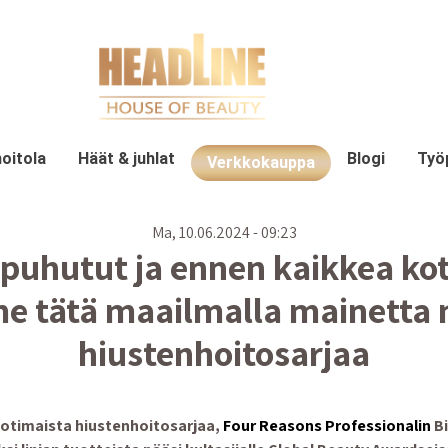
oitola
Häät & juhlat
Blogi
Työ
Verkkokauppa
Ma, 10.06.2024 - 09:23
 puhutut ja ennen kaikkea ko
e tätä maailmalla mainetta n
hiustenhoitosarjaa
otimaista hiustenhoitosarjaa,
Four Reasons Professionalin
Bi