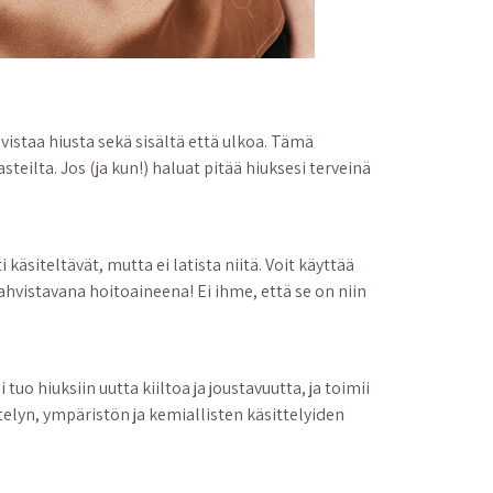
staa hiusta sekä sisältä että ulkoa. Tämä
teilta. Jos (ja kun!) haluat pitää hiuksesi terveinä
käsiteltävät, mutta ei latista niitä. Voit käyttää
hvistavana hoitoaineena! Ei ihme, että se on niin
uo hiuksiin uutta kiiltoa ja joustavuutta, ja toimii
ittelyn, ympäristön ja kemiallisten käsittelyiden