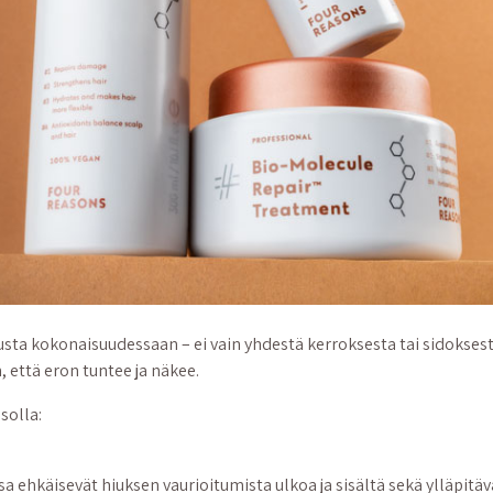
usta kokonaisuudessaan – ei vain yhdestä kerroksesta tai sidoksest
n, että eron tuntee ja näkee.
solla:
 ehkäisevät hiuksen vaurioitumista ulkoa ja sisältä sekä ylläpitä