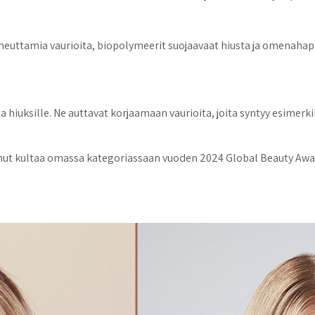
aiheuttamia vaurioita, biopolymeerit suojaavaat hiusta ja omenah
hiuksille. Ne auttavat korjaamaan vaurioita, joita syntyy esimerk
ttanut kultaa omassa kategoriassaan vuoden 2024 Global Beauty Awa