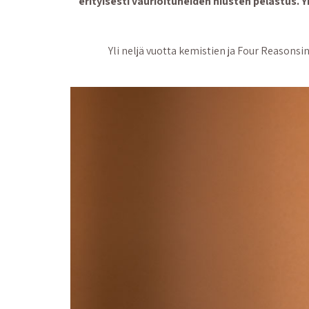
erityisesti vaurioituneiden hiusten pelastus. Yk
Yli neljä vuotta kemistien ja Four Reasons