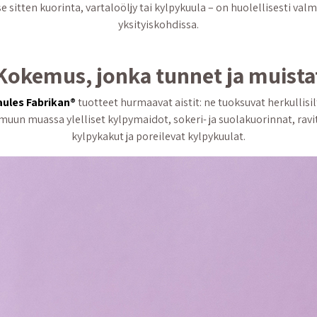
 se sitten kuorinta, vartaloöljy tai kylpykuula – on huolellisesti val
yksityiskohdissa.
Kokemus, jonka tunnet ja muista
aules Fabrikan®
tuotteet hurmaavat aistit: ne tuoksuvat herkullisil
 muassa ylelliset kylpymaidot, sokeri- ja suolakuorinnat, ravitse
kylpykakut ja poreilevat kylpykuulat.