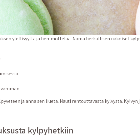
sen ylellisyyttä ja hemmottelua. Nämä herkullisen näköiset kylpyt
a
tumisessa
ustavamman
eteen ja anna sen liueta. Nauti rentouttavasta kylvystä. Kylvyn jä
uksusta kylpyhetkiin