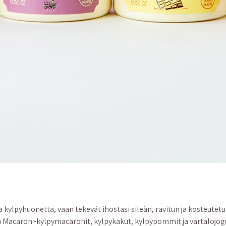
 kylpyhuonetta, vaan tekevät ihostasi sileän, ravitun ja kosteutetu
 Macaron -kylpymacaronit, kylpykakut, kylpypommit ja vartalojogu