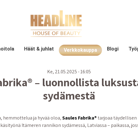
oitola
Häät & juhlat
Blogi
Työ
Verkkokauppa
Ke, 21.05.2025 - 16:05
abrika® – luonnollista luksust
sydämestä
a, hemmottelua ja hyvää oloa,
Saules Fabrika®
tarjoaa täydellise
äsityönä Itämeren rannikon sydämessä, Latviassa – paikassa, joss