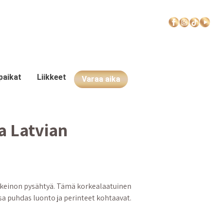
paikat
Liikkeet
Varaa aika
P
a Latvian
n keinon pysähtyä. Tämä korkealaatuinen
a puhdas luonto ja perinteet kohtaavat.