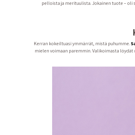
pelloista ja merituulista. Jokainen tuote – oli
Kerran kokeiltuasi ymmärrät, mistä puhumme.
S
mielen voimaan paremmin. Valikoimasta löydät muun