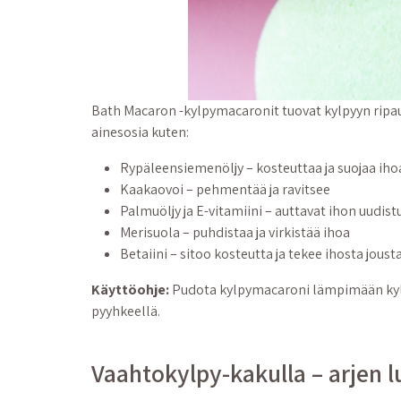
Bath Macaron -kylpymacaronit tuovat kylpyyn ripauk
ainesosia kuten:
Rypäleensiemenöljy – kosteuttaa ja suojaa iho
Kaakaovoi – pehmentää ja ravitsee
Palmuöljy ja E-vitamiini – auttavat ihon uudis
Merisuola – puhdistaa ja virkistää ihoa
Betaiini – sitoo kosteutta ja tekee ihosta jo
Käyttöohje:
Pudota kylpymacaroni lämpimään kylpyv
pyyhkeellä.
Vaahtokylpy-kakulla – arjen l