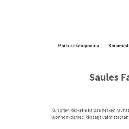
Hyppää pääsisältöön
Parturi-kampaamo
Kauneush
Saules F
Kun arjen keskelle kaipaa hetken rauha
luonnonkosmetiikkasarja valmistetaan k