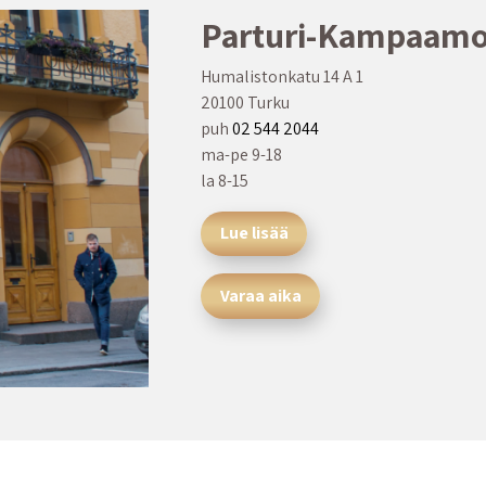
Parturi-Kampaamo
Humalistonkatu 14 A 1
20100 Turku
puh
02 544 2044
ma-pe 9-18
la 8-15
Lue lisää
Varaa aika