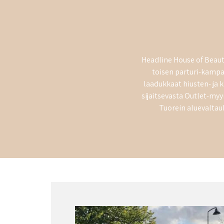
Headline House of Beaut
toisen parturi-kamp
laadukkaat hiusten- ja 
sijaitsevasta Outlet-m
Tuorein aluevalta