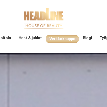
oitola
Häät & juhlat
Blogi
Työ
Verkkokauppa