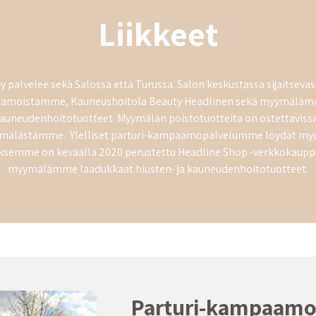
Liikkeet
y palvelee sekä Salossa että Turussa. Salon keskustassa sijaitseva
aamoistamme, Kauneushoitola Beauty Headlinen sekä myymälämme
kauneudenhoitotuotteet. Myymälän poistotuotteita on ostettavissa
yymälästämme. Ylelliset parturi-kampaamopalvelumme löydät my
uksemme on keväällä 2020 perustettu Headline Shop -verkkokaupp
myymälämme laadukkaat hiusten- ja kauneudenhoitotuotteet.
Parturi-kampaamo,