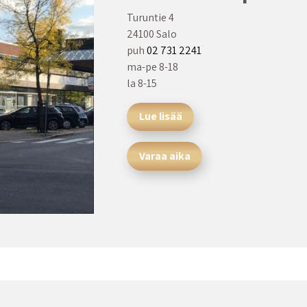
Turuntie 4
24100 Salo
puh
02 731 2241
ma-pe 8-18
la 8-15
Lue lisää
Varaa aika