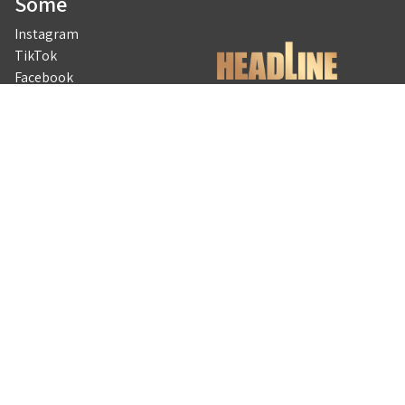
Some
Instagram
TikTok
Facebook
YouTube
Saavutettavuusseloste