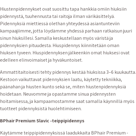
Hiustenpidennykset ovat suosittu tapa hankkia omiin hiuksiin
pidennystä, tuuhennusta tai raitoja ilman värikäsittelyä.
Pidennyksiä miettiessä olethan yhteydessä asiantunteviin
kampaajiimme, jotta löydämme yhdessä parhaan ratkaisun juuri
sinun hiuksillesi. Samalla keskustellaan myös väristä ja
pidennyksien pituudesta. Hiuspidennys kiinnitetään oman
hiuksen tyveen. Hiuspidennyksen jälkeenkin omat hiuksesi ovat
edelleen elinvoimaiset ja hyväkuntoiset.
Ammattitaitoisesti tehty pidennys kestää hiuksissa 3–6 kuukautta.
Kestoon vaikuttavat pidennyksien laatu, käytetty tekniikka,
päänahan ja hiusten kunto sekä se, miten hiustenpidennyksiä
hoidetaan. Neuvomme ja opastamme sinua pidennysten
hoitamisessa, ja kampaamostamme saat samalla käynnillä myös
tuotteet pidennyksistä huolehtimiseen.
BPhair Premium Slavic -teippipidennys
Käytämme teippipidennyksissä laadukkaita BPhair Premium -