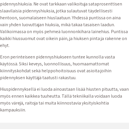
pidennyshiuksia. Ne ovat tarkkaan valikoituja sataprosenttisen
slaavilaisia pidennyshiuksia, jotka sulautuvat täydellisesti
hentoon, suomalaiseen hiuslaatuun. Yhdessä puntissa on aina
vain yhden luovuttajan hiuksia, mikä takaa tasaisen laadun.
Valikoimassa on myös pehmeä luonnonkihara lainehius. Puntissa
kaikki hiussuomut ovat oikein päin, ja hiuksen pinta ja rakenne on
ehyt.
Eron perinteiseen pidennyshiukseen tuntee kunnolla vasta
käytössä. Siksi keveys, luonnollisuus, huomaamattomat
kiinnityskohdat sekä helppohoitoisuus ovat asioita joihin
pidennyksen käyttäjä taatusti rakastuu.
Hiuspidennyksellä ei luoda ainoastaan lisää hiusten pituutta, vaan
myös ennen kaikkea tuuheutta. Tällä tekniikalla voidaan luoda
myös värejä, raitoja tai muita kiinnostavia yksityiskohtia
kampauksiin.