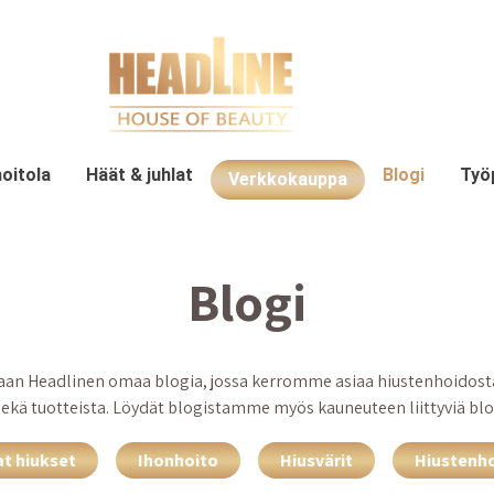
oitola
Häät & juhlat
Blogi
Työ
Verkkokauppa
Blogi
an Headlinen omaa blogia, jossa kerromme asiaa hiustenhoidosta,
sekä tuotteista. Löydät blogistamme myös kauneuteen liittyviä blog
at hiukset
Ihonhoito
Hiusvärit
Hiustenh