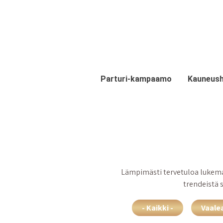
Hyppää pääsisältöön
Parturi-kampaamo
Kauneush
Lämpimästi tervetuloa lukema
trendeistä 
- Kaikki -
Vaale