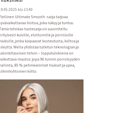
19.05.2025 klo 13:40
Ylellinen Ultimate Smooth -sarja tarjoaa
syvävaikuttavaa hoitoa, joka näkyy ja tuntuu.
Tämä tehokas tuotesarja on suunniteltu
erityisesti kuiville, elottomille ja pörröisille
hiuksille, jotka kaipaavat kosteutusta, kiiltoa ja
sileyttä. Wella yhdistää tutkitun teknologian ja
salonkitasoisen tehon – lopputuloksena on
vaikuttava muutos: jopa 96 tunnin pörröisyyden
hallinta, 85 % pehmeämmät hiukset ja upea,
silkinhohtoinen kiilto.