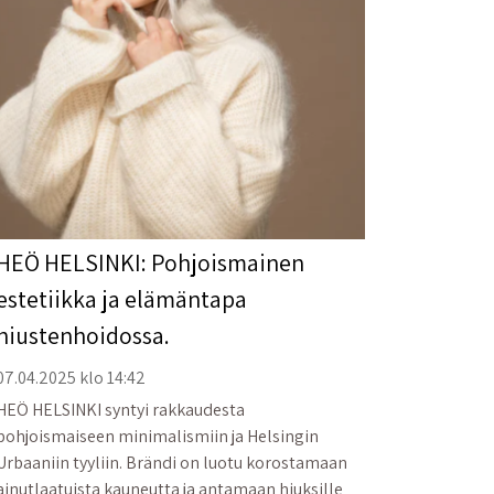
HEÖ HELSINKI: Pohjoismainen
estetiikka ja elämäntapa
hiustenhoidossa.
07.04.2025 klo 14:42
HEÖ HELSINKI syntyi rakkaudesta
pohjoismaiseen minimalismiin ja Helsingin
Urbaaniin tyyliin. Brändi on luotu korostamaan
ainutlaatuista kauneutta ja antamaan hiuksille