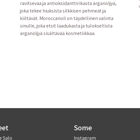
ravitsevaa ja antioksidanttirikasta arganöljyä,
joka tekee hiuksista silkkisen pehmeät ja
kiiltävät. Moroccanoil on täydellinen valinta
sinulle, joka etsit laadukasta ja tuloksellista
arganöljyä sisältävää kosmetiikkaa.
eet
Some
e Salo
Instagram