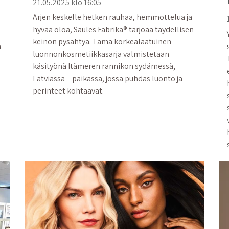
21.05.2025 klo 16:05
Arjen keskelle hetken rauhaa, hemmottelua ja
hyvää oloa, Saules Fabrika® tarjoaa täydellisen
keinon pysähtyä. Tämä korkealaatuinen
a
luonnonkosmetiikkasarja valmistetaan
käsityönä Itämeren rannikon sydämessä,
Latviassa – paikassa, jossa puhdas luonto ja
perinteet kohtaavat.