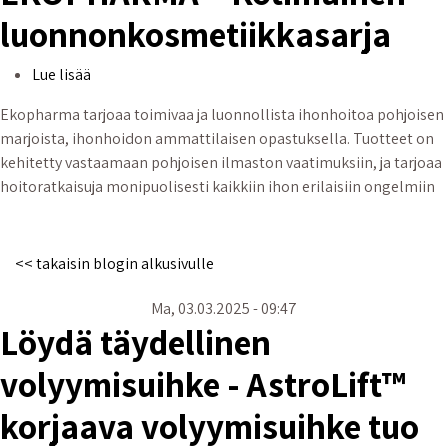
luonnonkosmetiikkasarja
EKOPHARMA – Kotimainen luonnonkosmetiikkasarj
Lue lisää
Ekopharma tarjoaa toimivaa ja luonnollista ihonhoitoa pohjoisen
marjoista, ihonhoidon ammattilaisen opastuksella. Tuotteet on
kehitetty vastaamaan pohjoisen ilmaston vaatimuksiin, ja tarjoaa
hoitoratkaisuja monipuolisesti kaikkiin ihon erilaisiin ongelmiin
<< takaisin blogin alkusivulle
Ma, 03.03.2025 - 09:47
Löydä täydellinen
volyymisuihke - AstroLift™
korjaava volyymisuihke tuo