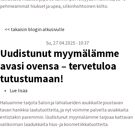
pehmeämmät hiukset ja upea, silkinhohtoinen kiilto.
<< takaisin blogin alkusivulle
Su, 27.04.2025 - 10:37
Uudistunut myymälämme
avasi ovensa – tervetuloa
tutustumaan!
Uudistunut myymälämme avasi ovensa – tervetuloa 
Lue lisää
Haluamme tarjota Salon ja lähialueiden asukkaille joustavan
tavan hankkia laatutuotteita, ja nyt voimme palvella asiakkaita
entistäkin paremmin. Uudistunut myymälämme tarjoaa kattavan
valikoiman laadukkaita hius- ja kosmetiikkatuotteita.