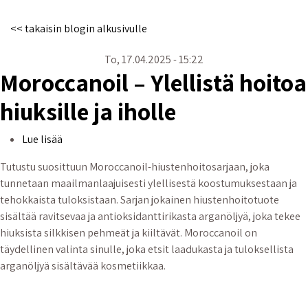
<< takaisin blogin alkusivulle
To, 17.04.2025 - 15:22
Moroccanoil – Ylellistä hoitoa
hiuksille ja iholle
Moroccanoil – Ylellistä hoitoa hiuksille ja iholle
Lue lisää
Tutustu suosittuun Moroccanoil-hiustenhoitosarjaan, joka
tunnetaan maailmanlaajuisesti ylellisestä koostumuksestaan ja
tehokkaista tuloksistaan. Sarjan jokainen hiustenhoitotuote
sisältää ravitsevaa ja antioksidanttirikasta arganöljyä, joka tekee
hiuksista silkkisen pehmeät ja kiiltävät. Moroccanoil on
täydellinen valinta sinulle, joka etsit laadukasta ja tuloksellista
arganöljyä sisältävää kosmetiikkaa.