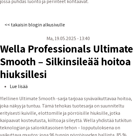
jossa puhdas luonto ja perinteet kohtaavat.
<< takaisin blogin alkusivulle
Ma, 19.05.2025 - 13:40
Wella Professionals Ultimate
Smooth – Silkinsileää hoitoa
hiuksillesi
Wella Professionals Ultimate Smooth – Silkinsileää h
Lue lisää
Ylellinen Ultimate Smooth -sarja tarjoaa syvävaikuttavaa hoitoa,
joka näkyy ja tuntuu. Tämä tehokas tuotesarja on suunniteltu
erityisesti kuiville, elottomille ja pörröisille hiuksille, jotka
kaipaavat kosteutusta, kiiltoa ja sileyttä. Wella yhdistää tutkitun
teknologian ja salonkitasoisen tehon – lopputuloksena on
vaikuttava muutos: jopa 96 tunnin pörröisyyden hallinta, 85 %