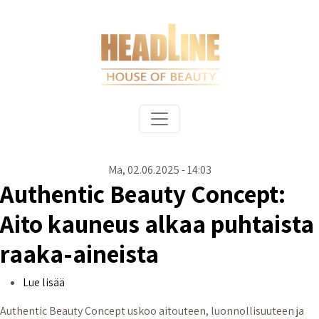
Hyppää pääsisältöön
Päävalikko
Ma, 02.06.2025 - 14:03
Authentic Beauty Concept:
Aito kauneus alkaa puhtaista
raaka-aineista
Authentic Beauty Concept: Aito kauneus alkaa puhtai
Lue lisää
Authentic Beauty Concept uskoo aitouteen, luonnollisuuteen ja