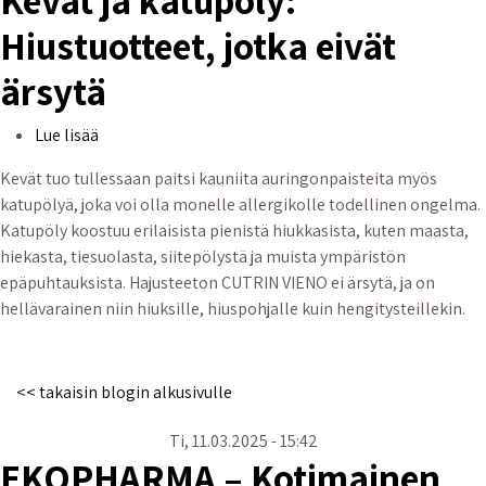
Kevät ja katupöly:
Hiustuotteet, jotka eivät
ärsytä
Kevät ja katupöly: Hiustuotteet, jotka eivät ärsytä
Lue lisää
Kevät tuo tullessaan paitsi kauniita auringonpaisteita myös
katupölyä, joka voi olla monelle allergikolle todellinen ongelma.
Katupöly koostuu erilaisista pienistä hiukkasista, kuten maasta,
hiekasta, tiesuolasta, siitepölystä ja muista ympäristön
epäpuhtauksista. Hajusteeton CUTRIN VIENO ei ärsytä, ja on
hellävarainen niin hiuksille, hiuspohjalle kuin hengitysteillekin.
<< takaisin blogin alkusivulle
Ti, 11.03.2025 - 15:42
EKOPHARMA – Kotimainen