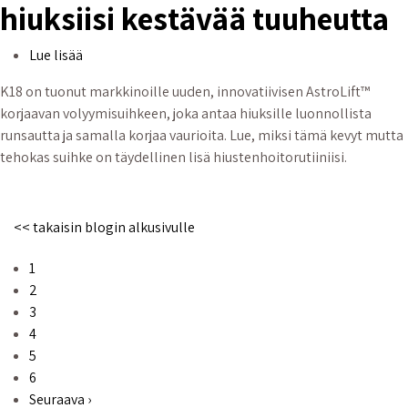
hiuksiisi kestävää tuuheutta
Löydä täydellinen volyymisuihke - AstroLift™ korjaav
Lue lisää
K18 on tuonut markkinoille uuden, innovatiivisen AstroLift™
korjaavan volyymisuihkeen, joka antaa hiuksille luonnollista
runsautta ja samalla korjaa vaurioita. Lue, miksi tämä kevyt mutta
tehokas suihke on täydellinen lisä hiustenhoitorutiiniisi.
<< takaisin blogin alkusivulle
Sivutus
Sivu
1
Sivu
2
Sivu
3
Sivu
4
Sivu
5
Sivu
6
Seuraava sivu
Seuraava ›