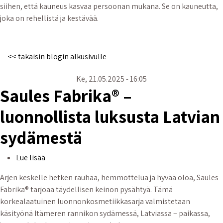
siihen, että kauneus kasvaa persoonan mukana. Se on kauneutta,
joka on rehellistä ja kestävää.
<< takaisin blogin alkusivulle
Ke, 21.05.2025 - 16:05
Saules Fabrika® –
luonnollista luksusta Latvian
sydämestä
Saules Fabrika® – luonnollista luksusta Latvian syd
Lue lisää
Arjen keskelle hetken rauhaa, hemmottelua ja hyvää oloa, Saules
Fabrika® tarjoaa täydellisen keinon pysähtyä. Tämä
korkealaatuinen luonnonkosmetiikkasarja valmistetaan
käsityönä Itämeren rannikon sydämessä, Latviassa – paikassa,