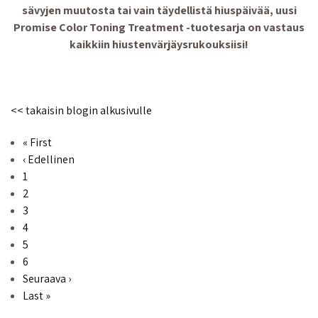
sävyjen muutosta tai vain täydellistä hiuspäivää, uusi
Promise Color Toning Treatment -tuotesarja on vastaus
kaikkiin hiustenvärjäysrukouksiisi!
<< takaisin blogin alkusivulle
Sivutus
Ensimmäinen sivu
« First
Edellinen sivu
‹ Edellinen
Sivu
1
Sivu
2
Sivu
3
Sivu
4
Sivu
5
Sivu
6
Seuraava sivu
Seuraava ›
Viimeinen sivu
Last »