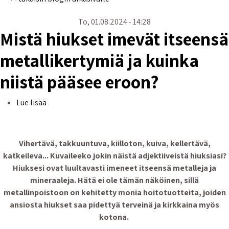
To, 01.08.2024 - 14:28
Mistä hiukset imevät itseensä
metallikertymiä ja kuinka
niistä pääsee eroon?
Mistä hiukset imevät itseensä metallikertymiä ja kui
Lue lisää
Vihertävä, takkuuntuva, kiilloton, kuiva, kellertävä,
katkeileva... Kuvaileeko jokin näistä adjektiiveistä hiuksiasi?
Hiuksesi ovat luultavasti imeneet itseensä metalleja ja
mineraaleja. Hätä ei ole tämän näköinen, sillä
metallinpoistoon on kehitetty monia hoitotuotteita, joiden
ansiosta hiukset saa pidettyä terveinä ja kirkkaina myös
kotona.