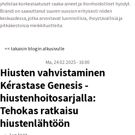
yhdistää korkealaatuiset raaka-aineet ja ihonhoidolliset hyödyt.
Brändi on saavuttanut suuren suosion erityisesti niiden
keskuudessa, jotka arvostavat luonnollisia, ihoystävällisiä ja
pitkäkestoisia meikkituotteita.
<< takaisin blogin alkusivulle
Ma, 24.02.2025 - 16:00
Hiusten vahvistaminen
Kérastase Genesis -
hiustenhoitosarjalla:
Tehokas ratkaisu
hiustenlähtöön
Hiusten vahvistaminen Kérastase Genesis -hiustenhoi