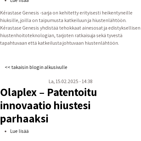
Lue lisää
Kérastase Genesis -sarja on kehitetty erityisesti heikentyneille
hiuksille, joilla on taipumusta katkeiluun ja hiustenlähtöön.
Kérastase Genesis yhdistää tehokkaat ainesosat ja edistyksellisen
hiustenhoitoteknologian, tarjoten ratkaisuja sekä tyvestä
tapahtuvaan että katkeilusta johtuvaan hiustenlähtöön.
<< takaisin blogin alkusivulle
La, 15.02.2025 - 14:38
Olaplex – Patentoitu
innovaatio hiustesi
parhaaksi
Olaplex – Patentoitu innovaatio hiustesi parhaaksi
Lue lisää