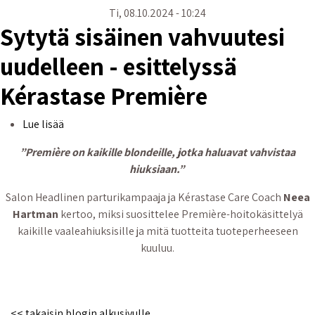
Ti, 08.10.2024 - 10:24
Sytytä sisäinen vahvuutesi
uudelleen - esittelyssä
Kérastase Première
Sytytä sisäinen vahvuutesi uudelleen - esittelyssä K
Lue lisää
”Première on kaikille blondeille, jotka haluavat vahvistaa
hiuksiaan.”
Salon Headlinen parturikampaaja ja Kérastase Care Coach
Neea
Hartman
kertoo, miksi suosittelee Première-hoitokäsittelyä
kaikille vaaleahiuksisille ja mitä tuotteita tuoteperheeseen
kuuluu.
<< takaisin blogin alkusivulle