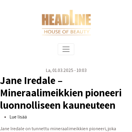
Hyppää pääsisältöön
Päävalikko
La, 01.03.2025 - 10:03
Jane Iredale –
Mineraalimeikkien pioneeri
luonnolliseen kauneuteen
Jane Iredale – Mineraalimeikkien pioneeri luonnoll
Lue lisää
Jane Iredale on tunnettu mineraalimeikkien pioneeri, joka