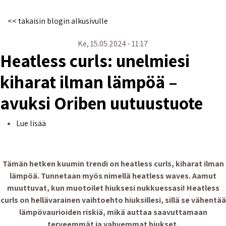
<< takaisin blogin alkusivulle
Ke, 15.05.2024 - 11:17
Heatless curls: unelmiesi
kiharat ilman lämpöä –
avuksi Oriben uutuustuote
Heatless curls: unelmiesi kiharat ilman lämpöä – av
Lue lisää
Tämän hetken kuumin trendi on heatless curls, kiharat ilman
lämpöä. Tunnetaan myös nimellä heatless waves. Aamut
muuttuvat, kun muotoilet hiuksesi nukkuessasi! Heatless
curls on hellävarainen vaihtoehto hiuksillesi, sillä se vähentää
lämpövaurioiden riskiä, mikä auttaa saavuttamaan
terveemmät ja vahvemmat hiukset.